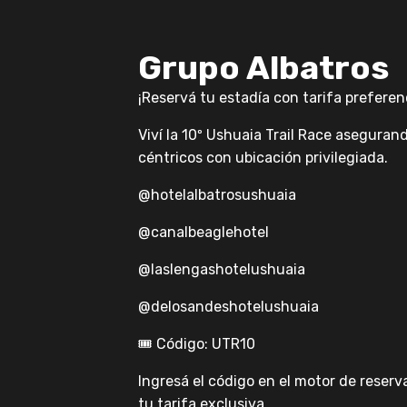
Grupo Albatros
¡Reservá tu estadía con tarifa preferenc
Viví la 10º Ushuaia Trail Race aseguran
céntricos con ubicación privilegiada.
@hotelalbatrosushuaia
@canalbeaglehotel
@laslengashotelushuaia
@delosandeshotelushuaia
🎟 Código: UTR10
Ingresá el código en el motor de reserv
tu tarifa exclusiva.