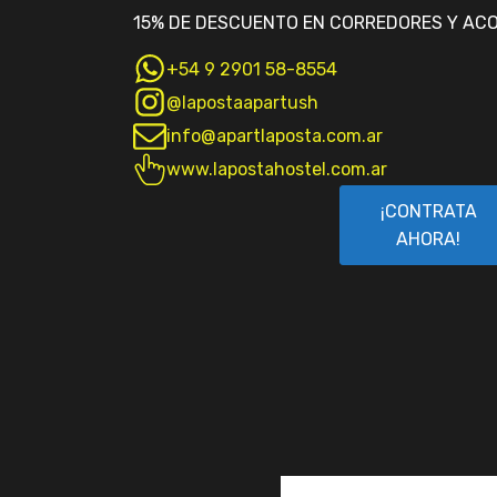
15% DE DESCUENTO EN CORREDORES Y AC
+54 9 2901 58-8554
@lapostaapartush
info@apartlaposta.com.ar
www.lapostahostel.com.ar
¡CONTRATA
AHORA!