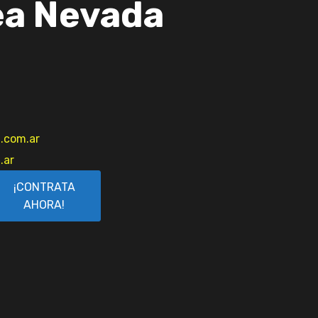
ea Nevada
.com.ar
.ar
¡CONTRATA
AHORA!