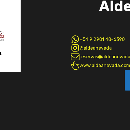
Ald
+54 9 2901 48-6390
@aldeanevada
reservas@aldeanevada
www.aldeanevada.com